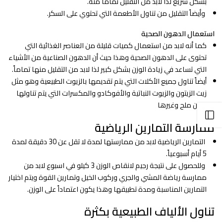
بشكل سريع لذا لابد من التقليل تماماً منه.
وأيضاً التقليل من تناول الأطعمة التي تحتوي على السكر.
استعمال الدهون الصحية
كما أنه لابد من استعمال كميات قليلة من العناصر الغذائية التي
تحتوى على الدهون الصحية وهذا حيث أن الدهون الصناعية من الأشياء
التي تساعد في زيادة الوزن بشكل كبير لذا لابد من التقليل منها تماماً.
أيضاً تناول جميع الأكلات التي يتم تقديمها بالزيوت الطبيعية وهو مثل
زيت الزيتون والزيوت النباتية والأفوكادو والمكسرات التي يتم تناولها
بدون ملح وغيرها
فتح الشريط الجانبي
ممارسة التمارين الرياضية
التمارين الرياضية لابد من ممارستها لمدة لا تقل عن 30 دقيقة لمدة
5 أيام أسبوعياً.
وللحصول على نتيجة رجيم لانقاص الوزن 3 كيلو في اسبوع لابد من
ممارسة رياضة المشي والجري وركوب الخيل وتمارين القوة ويتم اختيار
التمارين المناسبة ومدة تطبيقها وهذا يكون اعتماداً على الوزن.
تناول الألياف الطبيعية بكثرة