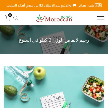
ت
🇲🇦 شحن مجاني 🚚 والدفع عند الاستلام 💵 في جميع أنحاء المغرب
خ
0
ط
ى
ا
ل
ى
رجيم لانقاص الوزن 3 كيلو في اسبوع
ا
ل
م
ح
ت
و
ى