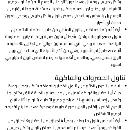
بشكل طبيعي وفعال وهذا دون تأثير على الجسم لأنه يتم تناول جميع
الأشياء التي يحتاج لها الجسم ولكن بكميات معتدلة، فهذا لا يؤثر على
الجسم بل بالعكس يساعد في خفض الوزن بشكل طبيعي وصحي ودون
حدوث أي أضرار.
أيضاً أنه يتم الحفاظ على الوزن المثالي من خلال الاعتماد الدائم على
تناول جميع الوجبات ولكن بشرط أن تكون صحية ويتم اقترانها بممارسة
الرياضة المعتدلة وهي التي تساعد تكون حوالي من 60 إلى 90 دقيقة
أثناء معظم أيام الأسبوع وهي من أكثر الأشياء التي تساعد في نزول
الوزن بشكل صحي، وذلك من أهم قواعد رجيم لانقاص الوزن 3 كيلو في
اسبوع.
تناول الخضروات والفاكهة
لابد من الحرص الدائم على تناول الخضار والفواكه بشكل يومي وهذا
حيث أن الخضار والفواكه تعمل على مد الجسم بالطاقة التي يحتاج لها
وتعطي إحساس بالشبع، لذلك ينصح جميع الأطباء بتناولها أثناء اتباع
الرجيم الخاص بإنقاص الوزن بصورة طبيعية وصحية وهذا ما يتم تقديمه
لجميع الأشخاص.
أيضاً لابد من تناول ما يعادل يومياً 4 أطباق من الخضار و3 أطباق من
الفواكه يومياً وهذا حيث أنها تساعد في انخفاض الوزن بشكل طبيعي