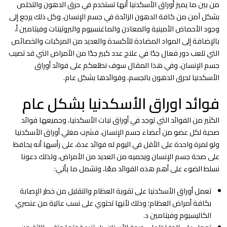
من بين ما يميز أوراق الأسكدنيا أنها تستخدم في حرق الدهون والتخلص
بشكل آمن من كافة الدهون الزائدة في جسم الإنسان، وكل ذلك يرجع إلى
وجود الأحماض الأمينية والمعادن والماغنسيوم والبروتينات وفيتامين أ،
بالإضافة إلى المواد المضادة للأكسدة والعديد من المركبات والخصائص
التي تلعب دور فعال جدًا في علاج عدد كبير جدًا من الأمراض التي قد تصيب
جسم الإنسان، وفي هذا المقال سوف نطلعكم على فوائد أوراق
الأسكدنيا لحرق الدهون بالجسم، وفوائدها بشكل عام.
فوائد اوراق الأسكدنيا بشكل عام
الكثير من الفوائد التي توجد في أوراق نبات الأسكدنيا، وجميعها فوائد
صحية لكل عضو من أعضاء جسم الإنسان، فشرب مغلي أوراق الأسكدنيا
ولو لمرة واحدة على الأقل في اليوم له فوائد عدة، على رأسها أنه يحافظ
على صحة جسم الإنسان ويحميه من العديد من الأمراض، ولذلك دعونا
نسلط الضوء على أهم هذه الفوائد معًا، وتشمل ما يأتي:
تعمل أوراق الأسكدنيا على تقوية العظام والتقليل من خطر الإصابة
بكافة أمراض العظام؛ وذلك لأنها تحتوي على نسب عالية من عنصري
الكاليسيوم وفيتامين د.