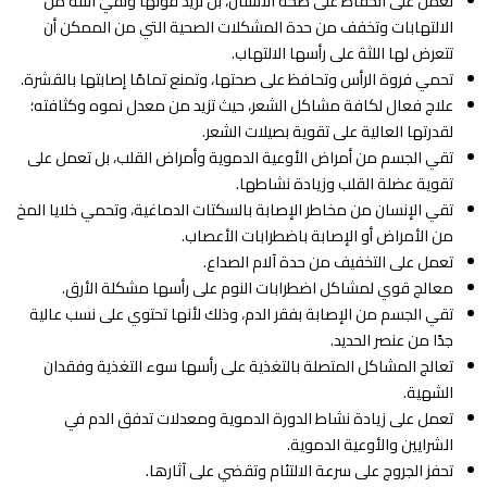
تعمل على الحفاظ على صحة الأسنان، بل تزيد قوتها وتقي اللثة من
الالتهابات وتخفف من حدة المشكلات الصحية التي من الممكن أن
تتعرض لها اللثة على رأسها الالتهاب.
تحمي فروة الرأس وتحافظ على صحتها، وتمنع تمامًا إصابتها بالقشرة.
علاج فعال لكافة مشاكل الشعر، حيث تزيد من معدل نموه وكثافته؛
لقدرتها العالية على تقوية بصيلات الشعر.
تقي الجسم من أمراض الأوعية الدموية وأمراض القلب، بل تعمل على
تقوية عضلة القلب وزيادة نشاطها.
تقي الإنسان من مخاطر الإصابة بالسكتات الدماغية، وتحمي خلايا المخ
من الأمراض أو الإصابة باضطرابات الأعصاب.
تعمل على التخفيف من حدة آلام الصداع.
معالج قوي لمشاكل اضطرابات النوم على رأسها مشكلة الأرق.
تقي الجسم من الإصابة بفقر الدم، وذلك لأنها تحتوي على نسب عالية
جدًا من عنصر الحديد.
تعالج المشاكل المتصلة بالتغذية على رأسها سوء التغذية وفقدان
الشهية.
تعمل على زيادة نشاط الدورة الدموية ومعدلات تدفق الدم في
الشرايين والأوعية الدموية.
تحفز الجروج على سرعة الالتئام وتقضي على آثارها.