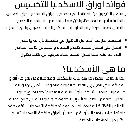
فوائد اوراق الاسكدنيا للتخسيس
يتساءل الكثيرون عن الفوائد التي توجد في اوراق الاسكدنيا لحرق الدهون،
والحقيقة أنها مفيدة جدًا، ولكن مع استخدامها الاستخدام الصحيح
والأمثل، دعونا نخبركم فوائد اوراق الأسكدنيالحرق الدهون، والتي تشمل:
تخلصكم بطريقة آمنة من الدهون في منطقتيالأرداف والخصر.
تعمل على تحسين عملية هضم الطعام وامتصاص كافة العناصر
الغذائية منه، مما يجعل الجسم يعتاد تخزينها في هيئة دهون.
ما هي الأسكدنيا؟
ربما لا يعرف البعض ما هو نبات الأسكدنيا، وهو عبارة عن نوع من أنواع
الفواكه، التي تتمي إلى الفصيلة الوردية والموطن الأصلي لها ولاية
كاليفورنيا، وتتميز الأسكدنيا أو “البشملة المنحنية” كما يطلق عليها
البعض، بطعمها الحلو المائل إلى الحموضة، ولونها برتقالي فاتح، وغنية
بالعناصر الغذائية المفيدة للجسم، وفوائد فاكهة الأسكدنيا لا تقف فقط
عند ثمارها، بل تمتد إلى أوراقها، حيث أن أوراق فاكهة الأسكدنيا تعالج
الكثير من المشكلات الصحية.