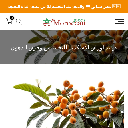
ت
🇲🇦 شحن مجاني 🚚 والدفع عند الاستلام 💵 في جميع أنحاء المغرب
خ
0
ط
ى
ا
ل
ى
فوائد اوراق الاسكدنيا للتخسيس وحرق الدهون
ا
ل
م
ح
ت
و
ى