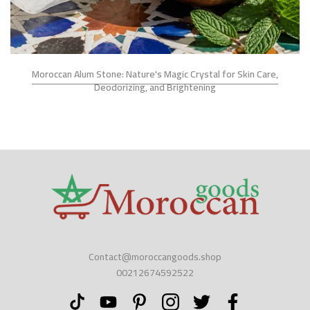
Moroccan Alum Stone: Nature's Magic Crystal for Skin Care,
Deodorizing, and Brightening
Contact@moroccangoods.shop
00212674592522